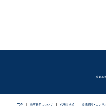
（東京本部
TOP
当事務所について
代表者挨拶
経営顧問・コンサ