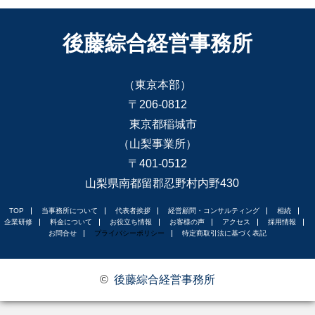
後藤綜合経営事務所
（東京本部）
〒206-0812
東京都稲城市
（山梨事業所）
〒401-0512
山梨県南都留郡忍野村内野430
TOP
当事務所について
代表者挨拶
経営顧問・コンサルティング
相続
企業研修
料金について
お役立ち情報
お客様の声
アクセス
採用情報
お問合せ
プライバシーポリシー
特定商取引法に基づく表記
©
後藤綜合経営事務所
お問合せ