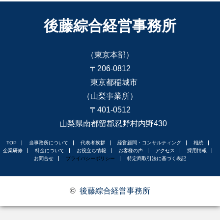
後藤綜合経営事務所
（東京本部）
〒206-0812
東京都稲城市
（山梨事業所）
〒401-0512
山梨県南都留郡忍野村内野430
TOP
当事務所について
代表者挨拶
経営顧問・コンサルティング
相続
企業研修
料金について
お役立ち情報
お客様の声
アクセス
採用情報
お問合せ
プライバシーポリシー
特定商取引法に基づく表記
©
後藤綜合経営事務所
お問合せ