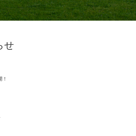
らせ
開！
。
ー