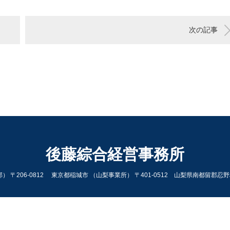
次の記事
後藤綜合経営事務所
） 〒206-0812 東京都稲城市 （山梨事業所） 〒401-0512 山梨県南都留郡忍野