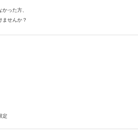
なかった方、
けませんか？
）
限定