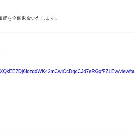
加費を全額返金いたします。
！
RIMRlXQkEE7Dj6IozddWK42mCwlOcDqcCJd7eRGqfFZLEw/viewfo