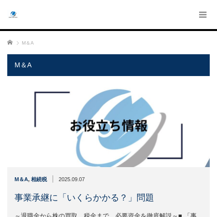
ホーム
M＆A
M＆A
|
M＆A
,
相続税
2025.09.07
事業承継に「いくらかかる？」問題
～退職金から株の買取、税金まで。必要資金を徹底解説～■ 「事