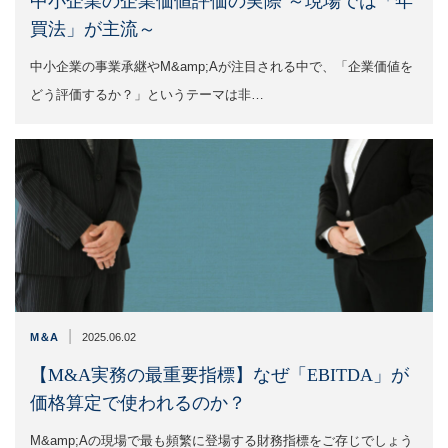
中小企業の企業価値評価の実際 ～現場では「年
買法」が主流～
中小企業の事業承継やM&amp;Aが注目される中で、「企業価値を
どう評価するか？」というテーマは非…
|
M＆A
2025.06.02
【M&A実務の最重要指標】なぜ「EBITDA」が
価格算定で使われるのか？
M&amp;Aの現場で最も頻繁に登場する財務指標をご存じでしょう