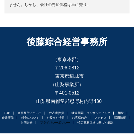
ません。しかし、会社の売却価格は単に売り…
後藤綜合経営事務所
（東京本部）
〒206-0812
東京都稲城市
（山梨事業所）
〒401-0512
山梨県南都留郡忍野村内野430
TOP
当事務所について
代表者挨拶
経営顧問・コンサルティング
相続
企業研修
料金について
お役立ち情報
お客様の声
アクセス
採用情報
お問合せ
プライバシーポリシー
特定商取引法に基づく表記