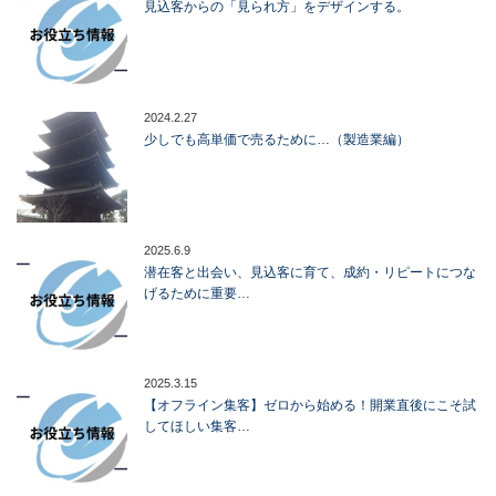
見込客からの「見られ方」をデザインする。
2024.2.27
少しでも高単価で売るために…（製造業編）
2025.6.9
潜在客と出会い、見込客に育て、成約・リピートにつな
げるために重要…
2025.3.15
【オフライン集客】ゼロから始める！開業直後にこそ試
してほしい集客…