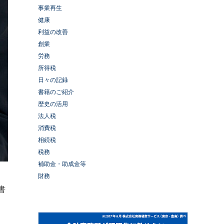
事業再生
健康
利益の改善
創業
労務
所得税
日々の記録
書籍のご紹介
歴史の活用
法人税
消費税
相続税
税務
補助金・助成金等
財務
書