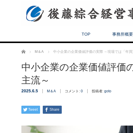
TOP
事務所概要
ホーム
M＆A
中小企業の企業価値評価の実際 ～現場では「年買
中小企業の企業価値評価の
主流～
2025.6.5
M＆A
コメント:
0
投稿者:
goto
Tweet
Share