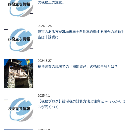
の税務上の注意…
2026.2.25
障害のある方が2km未満を自動車通勤する場合の通勤手
当は非課税に…
2024.3.27
税務調査の現場での「棚卸資産」の指摘事項とは？
2025.4.1
【税務ブログ】延滞税の計算方法と注意点 ～うっかりミ
スが高くつく…