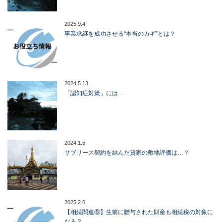
2025.9.4
事業承継を成功させる“本当のカギ”とは？
2024.5.13
「認知症対策」には…
2024.1.5
サブリース契約を結んだ貸家の敷地評価は…？
2025.2.6
【相続関連⑥】生前に贈与された財産も相続税の対象に
なる？