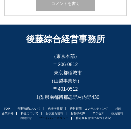
後藤綜合経営事務所
（東京本部）
〒206-0812
東京都稲城市
（山梨事業所）
〒401-0512
山梨県南都留郡忍野村内野430
TOP
当事務所について
代表者挨拶
経営顧問・コンサルティング
相続
企業研修
料金について
お役立ち情報
お客様の声
アクセス
採用情報
お問合せ
プライバシーポリシー
特定商取引法に基づく表記