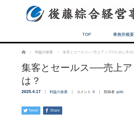
TOP
事務所概要
ホーム
利益の改善
集客とセールス──売上アップのために本当
集客とセールス──売上
は？
2025.4.17
利益の改善
コメント:
0
投稿者:
goto
Tweet
Share