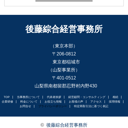
後藤綜合経営事務所
（東京本部）
〒206-0812
東京都稲城市
（山梨事業所）
〒401-0512
山梨県南都留郡忍野村内野430
TOP
当事務所について
代表者挨拶
経営顧問・コンサルティング
相続
企業研修
料金について
お役立ち情報
お客様の声
アクセス
採用情報
お問合せ
プライバシーポリシー
特定商取引法に基づく表記
©
後藤綜合経営事務所