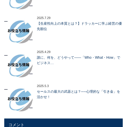
2025.7.29
【生産性向上の本質とは？】ドラッカーに学ぶ経営の優
先順位
2025.4.29
誰に、何を、どうやって――「Who・What・How」で
ビジネス…
2025.5.3
セールスの最大の武器とは？──心理的な「引き金」を
活かせ！
コメント